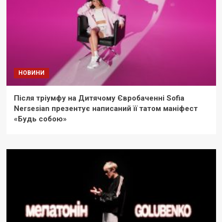
НОВИНИ
Після тріумфу на Дитячому Євробаченні Sofia
Nersesian презентує написаний її татом маніфест
«Будь собою»