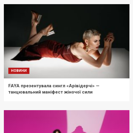
НОВИНИ
FAYA презентувала сингл «Арівідерчі» —
танцювальний маніфест жіночої сили