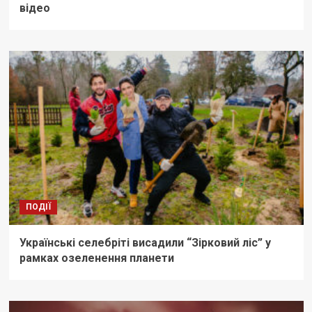
відео
ПОДІЇ
Українські селебріті висадили “Зірковий ліс” у
рамках озеленення планети