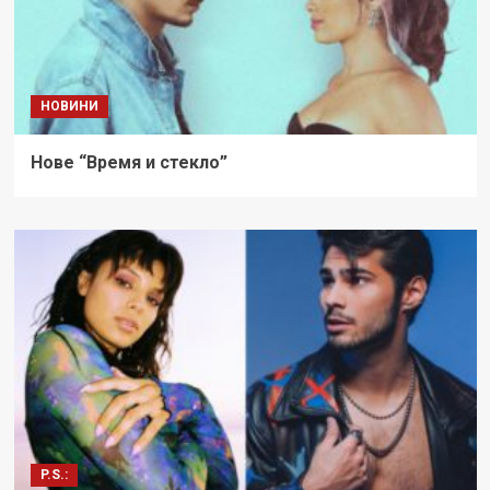
НОВИНИ
Нове “Время и стекло”
P.S.: