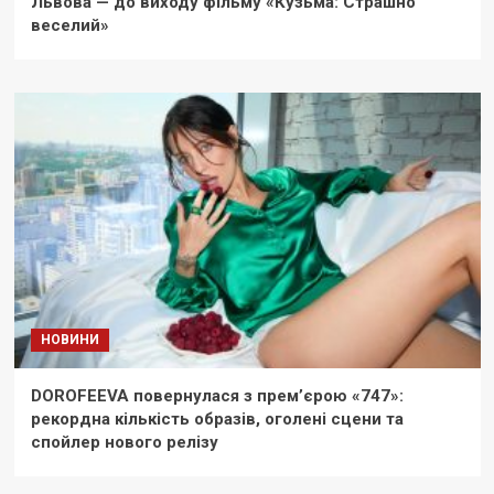
Львова — до виходу фільму «Кузьма: Страшно
веселий»
НОВИНИ
DOROFEEVA повернулася з прем’єрою «747»:
рекордна кількість образів, оголені сцени та
спойлер нового релізу