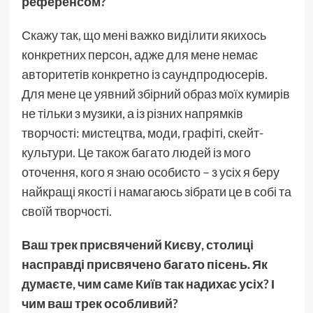
референсом?
Скажу так, що мені важко виділити якихось
конкретних персон, адже для мене немає
авторитетів конкретно із саундпродюсерів.
Для мене це уявний збірний образ моїх кумирів
не тільки з музики, а із різних напрямків
творчості: мистецтва, моди, графіті, скейт-
культури. Це також багато людей із мого
оточення, кого я знаю особисто – з усіх я беру
найкращі якості і намагаюсь зібрати це в собі та
своїй творчості.
Ваш трек присвячений Києву, столиці
насправді присвячено багато пісень. Як
думаєте, чим саме Київ так надихає усіх? І
чим ваш трек особливий?