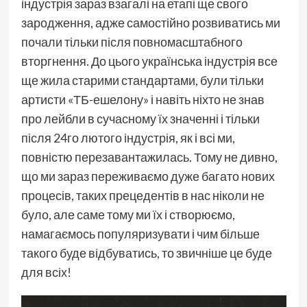
індустрія зараз взагалі на етапі ще свого
зародження, адже самостійно розвиватись ми
почали тільки після повномасштабного
вторгнення. До цього українська індустрія все
ще жила старими стандартами, були тільки
артисти «ТБ-ешелону» і навіть ніхто не знав
про лейбли в сучасному їх значенні і тільки
після 24го лютого індустрія, як і всі ми,
повністю перезавантажилась. Тому не дивно,
що ми зараз переживаємо дуже багато нових
процесів, таких прецедентів в нас ніколи не
було, але саме тому ми їх і створюємо,
намагаємось популяризувати і чим більше
такого буде відбуватись, то звичніше це буде
для всіх!