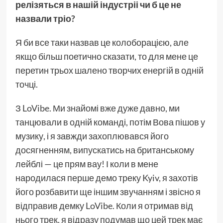
релізяться в нашій індустріі чи б це не
назвали тріо?
Я би все таки назвав це колоборацією, але
якщо більш поетично сказати, то для мене це
перетин трьох шалено творчих енергій в одній
точці.
З LoVibe. Ми знайомі вже дуже давно, ми
танцювали в одній команді, потім Вова пішов у
музику, і я завжди захоплювався його
досягненням, випускатись на британському
лейблі — це прям вау! І коли в мене
народилася перше демо треку Kyiv, я захотів
його розбавити ще іншим звучанням і звісно я
відправив демку LoVibe. Коли я отримав від
нього трек, я відразу подумав що цей трек має