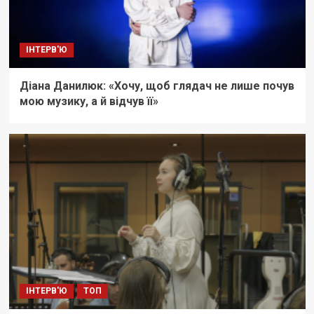
ІНТЕРВ'Ю
Діана Данилюк: «Хочу, щоб глядач не лише почув
мою музику, а й відчув її»
ІНТЕРВ'Ю
ТОП