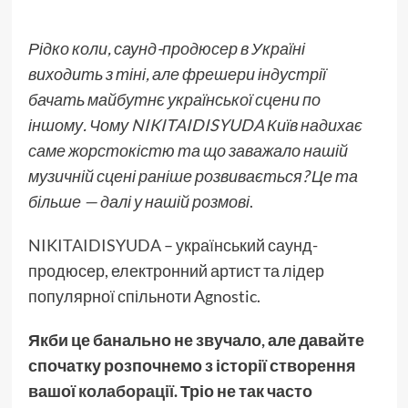
Рідко коли, саунд-продюсер в Україні
виходить з тіні, але фрешери індустрії
бачать майбутнє української сцени по
іншому. Чому
NIKITAIDISYUDA
Київ надихає
саме жорстокістю та що заважало нашій
музичній сцені раніше розвивається? Це та
більше — далі у нашій розмові
.
NIKITAIDISYUDA
– український саунд-
продюсер, електронний артист та лідер
популярної спільноти Agnostic.
Якби це банально не звучало, але давайте
спочатку розпочнемо з історії створення
вашої
колаборації
. Тріо не так часто