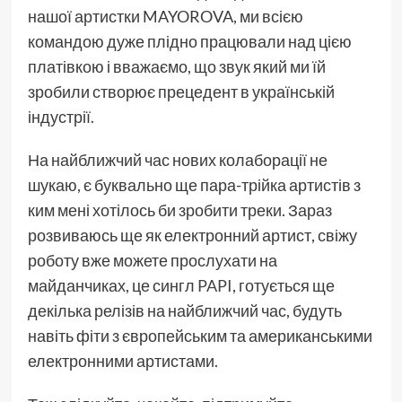
нашої артистки MAYOROVA, ми всією
командою дуже плідно працювали над цією
платівкою і вважаємо, що звук який ми їй
зробили створює прецедент в українській
індустрії.
На найближчий час нових колаборації не
шукаю, є буквально ще пара-трійка артистів з
ким мені хотілось би зробити треки. Зараз
розвиваюсь ще як електронний артист, свіжу
роботу вже можете прослухати на
майданчиках, це сингл
PAPI
, готується ще
декілька релізів на найближчий час, будуть
навіть фіти з європейським та американськими
електронними артистами.