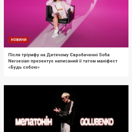
НОВИНИ
Після тріумфу на Дитячому Євробаченні Sofia
Nersesian презентує написаний її татом маніфест
«Будь собою»