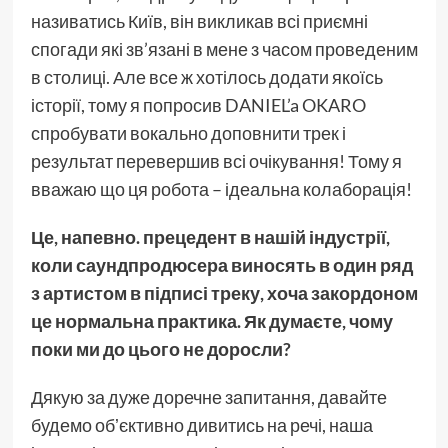
називатись Київ, він викликав всі приємні
спогади які зв’язані в мене з часом проведеним
в столиці. Але все ж хотілось додати якоїсь
історії, тому я попросив DANIEL’a OKARO
спробувати вокально доповнити трек і
результат перевершив всі очікування! Тому я
вважаю що ця робота – ідеальна колаборація!
Це, напевно. прецедент в нашій індустрії,
коли саундпродюсера виносять в один ряд
з артистом в підписі треку, хоча закордоном
це нормальна практика. Як думаєте, чому
поки ми до цього не доросли?
Дякую за дуже доречне запитання, давайте
будемо обʼєктивно дивитись на речі, наша