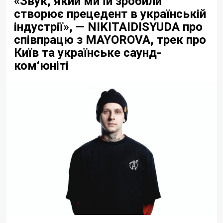
«Звук, який ми їй зробили
створює прецедент в українській
індустрії», — NIKITAIDISYUDA про
співпрацю з MAYOROVA, трек про
Київ та українське саунд-
ком‘юніті