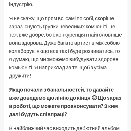
індустрію.
Я не скажу, що прям всі самі по собі, скоріше
зараз існують групки невеликих ком‘юніті, це
теж вже добре, бо є конкуренція і найголовніше
вона здорова. Дуже багато артистів між собою
колаборує, якщо все так і буде розвиватись, то
я думаю, що ми зможемо вибудувати здорове
комьюніті. Я наприклад за те, щоб з усіма
дружити!
Якщо почали з банальностей, то давайте
вже доведемо цю лінію до кінця 🙂 Що зараз
в роботі, що можете проанонсувати? З ким
далі будуть співпраці?
В найближчий час виходить дебютний альбом