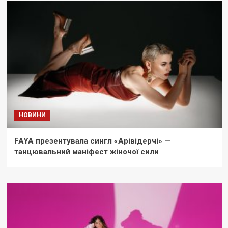
НОВИНИ
FAYA презентувала сингл «Арівідерчі» —
танцювальний маніфест жіночої сили