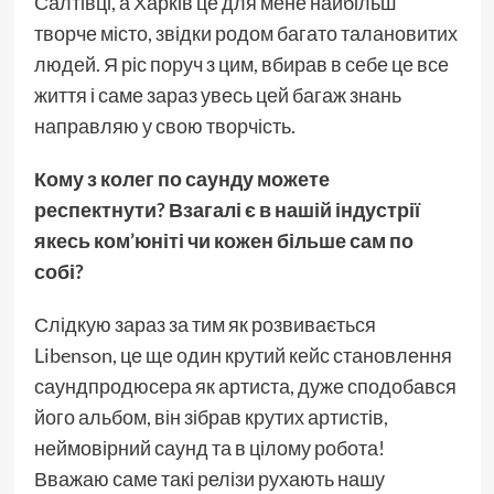
Салтівці, а Харків це для мене найбільш
творче місто, звідки родом багато талановитих
людей. Я ріс поруч з цим, вбирав в себе це все
життя і саме зараз увесь цей багаж знань
направляю у свою творчість.
Кому з колег по саунду можете
респектнути? Взагалі є в нашій індустрії
якесь ком’юніті чи кожен більше сам по
собі?
Слідкую зараз за тим як розвивається
Libenson, це ще один крутий кейс становлення
саундпродюсера як артиста, дуже сподобався
його альбом, він зібрав крутих артистів,
неймовірний саунд та в цілому робота!
Вважаю саме такі релізи рухають нашу