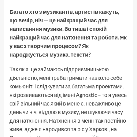
Багато хто з музикантів, артистів кажуть,
що вечір, ніч — це найкращий час для
написанння музики, бо тиша і спокій
найкращий час для натхнення та роботи. Як
у вас з творчим процесом? Як
народжується музика, тексти?
Так як я ще займаюсь підприємницькою
діяльністю, мені треба тримати навколо себе
комьюніті і слідкувати за багатьма проектами.
які розвиваються від імені Agnostic – то я увесь
свій вільний час який в мене є, неважливо це
день чи ніч, віддаю в музику, не шукаючи часу
для натхнення. Натхнення в мені і так постійно
живе, адже я народився та ріс у Харкові, на