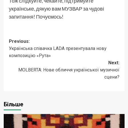
Тож слідкуйте, чекайте, підтримуйте
українське, дякую вам МУЗВАР за чудові
запитання! Почуємось!
Post
Previous:
Українська співачка LADA презентувала нову
navigation
композицію «Рута»
Next:
MOLBERTA: Нове обличчя української музичної
сцени?
Більше