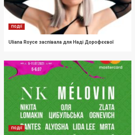
ПОДІЇ
Uliana Royce заспівала для Наді Дорофєєвої
ПОДІЇ