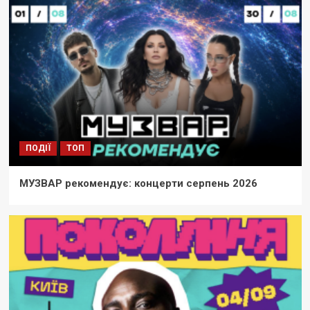
ПОДІЇ
ТОП
МУЗВАР рекомендує: концерти серпень
2026
2
ІНТЕРВ'Ю
ТОП
Марія Яремак: «Україна заслуговує на
власний “Володар перснів”»
3
ПОДІЇ
ТОП
МУЗВАР рекомендує: концерти серпень 2026
ПОДІЇ
ТОП
МУЗВАР рекомендує: концерти
останнього тижня липня
4
НОВИНИ
ТОП
Фоторепортаж від МУЗВАР: яким був
третій музичний день Atlas Festival
5