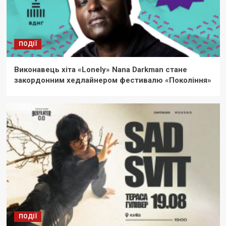
ПОДІЇ
Виконавець хіта «Lonely» Nana Darkman стане
закордонним хедлайнером фестивалю «Покоління»
ПОДІЇ