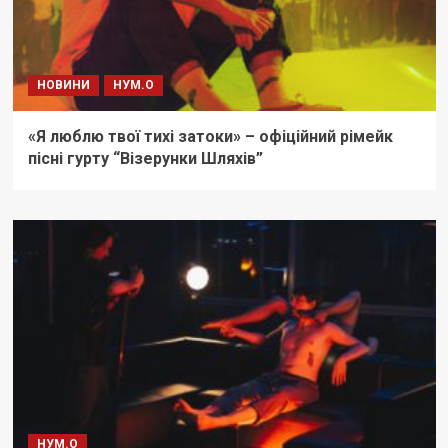
НОВИНИ
НУМ.О
«Я люблю твої тихі затоки» – офіційний рімейк
пісні гурту “Візерунки Шляхів”
НУМ.О