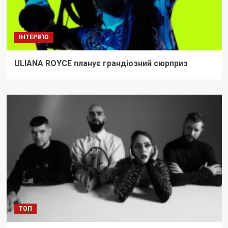
ІНТЕРВ'Ю
ULIANA ROYCE планує грандіозний сюрприз
ТОП