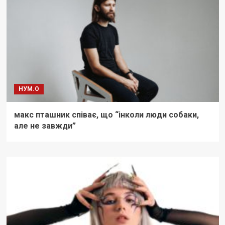
НУМ.О
макс пташник співає, що “інколи люди собаки,
але не завжди”