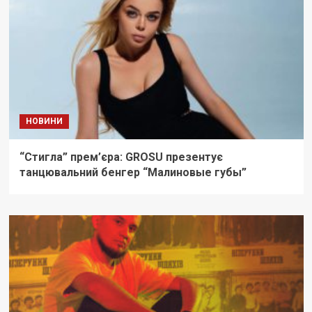
НОВИНИ
“Стигла” прем’єра: GROSU презентує
танцювальний бенгер “Малиновые губы”