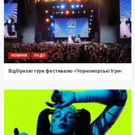
НОВИНИ
ПОДІЇ
Відбіркові тури фестивалю «Чорноморські Ігри»