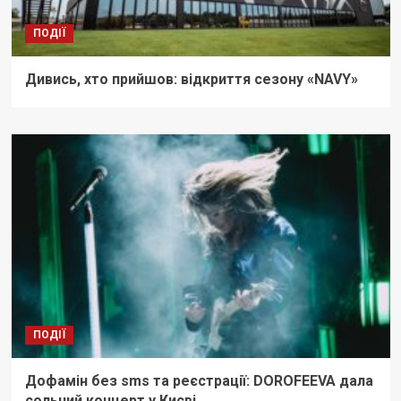
ПОДІЇ
Дивись, хто прийшов: відкриття сезону «NAVY»
ПОДІЇ
Дофамін без sms та реєстрації: DOROFEEVA дала
сольний концерт у Києві