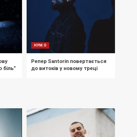
НУМ.О
ову
Репер Santorin повертається
 біль”
до витоків у новому треці