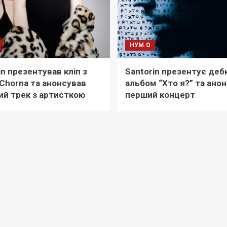
НУМ.О
in презентував кліп з
Santorin презентує де
Chorna та анонсував
альбом “Хто я?” та ано
ий трек з артисткою
перший концерт