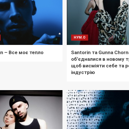
НУМ.О
in – Все моє тепло
Santorin та Gunna Chorn
об’єдналися в новому т
щоб висміяти себе та р
індустрію