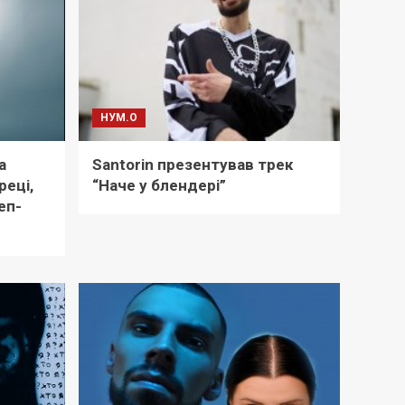
НУМ.О
a
Santorin презентував трек
реці,
“Наче у блендері”
еп-