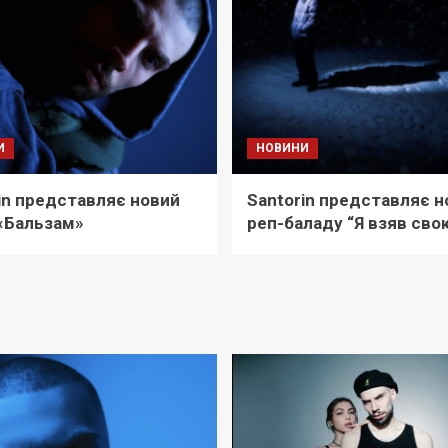
И
НОВИНИ
in представляє новий
Santorin представляє н
«Бальзам»
реп-баладу “Я взяв свою