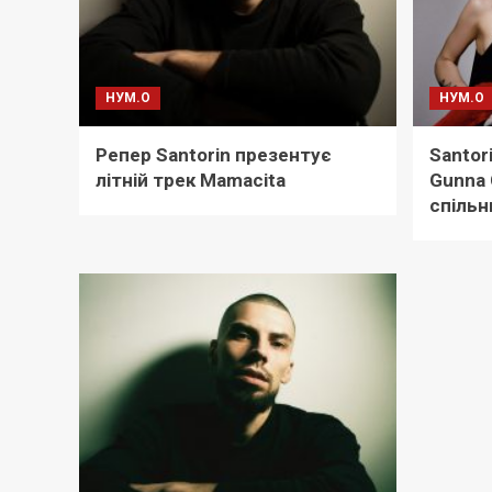
НУМ.О
НУМ.О
Репер Santorin презентує
Santor
літній трек Mamacita
Gunna 
спільн