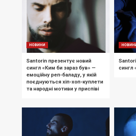
НОВИНИ
НОВИН
Santorin презентує новий
Santor
сингл «Ким би зараз був» —
сингл 
емоційну реп-баладу, у якій
поєднуються хіп-хоп-куплети
та народні мотиви у приспіві