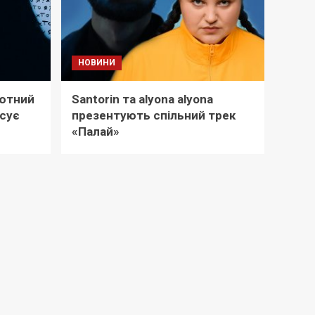
НОВИНИ
бютний
Santorin та alyona alyona
нсує
презентують спільний трек
«Палай»