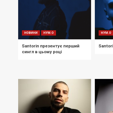
НОВИНИ
НУМ.О
НУМ.О
Santorin презентує перший
Santor
сингл в цьому році