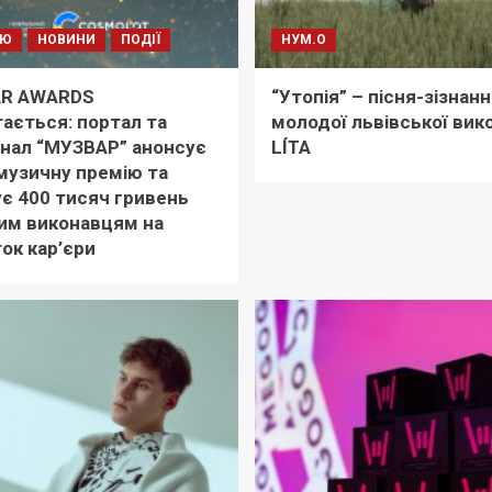
'Ю
НОВИНИ
ПОДІЇ
НУМ.О
R AWARDS
“Утопія” – пісня-зізнанн
ається: портал та
молодої львівської вик
нал “МУЗВАР” анонсує
LÍTA
музичну премію та
є 400 тисяч гривень
им виконавцям на
ок кар’єри