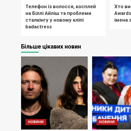
Телефон із волосся, косплей
Хто ви
на Біллі Айліш та проблеми
Awards
сталкінгу у новому кліпі
імена 
badactress
Більше цікавих новин
НОВИНИ
НОВИНИ