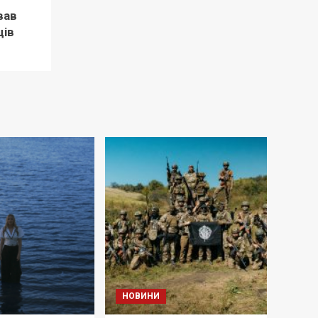
вав
ців
НОВИНИ