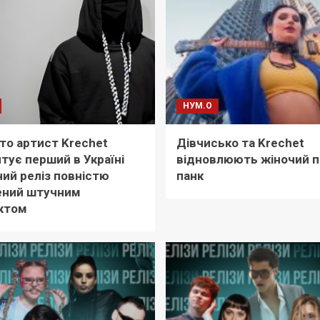
НУМ.О
іто артист Krechet
Дівчисько та Krechet
тує перший в Україні
відновлюють жіночий п
ий реліз повністю
панк
ений штучним
ктом