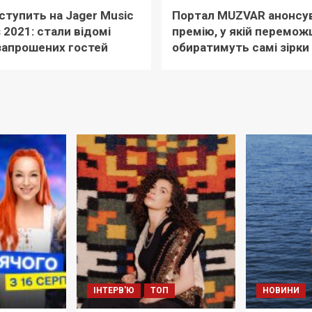
ступить на Jager Music
Портал MUZVAR анонсу
 2021: стали відомі
премію, у якій перемож
запрошених гостей
обиратимуть самі зірки
ІНТЕРВ'Ю
ТОП
НОВИНИ