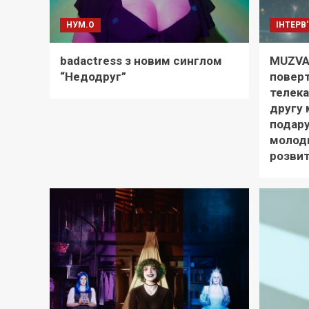
НУМ.О
ІНТЕРВ
badactress з новим синглом
MUZVA
“Недодруг”
поверт
телека
другу 
подару
молод
розвит