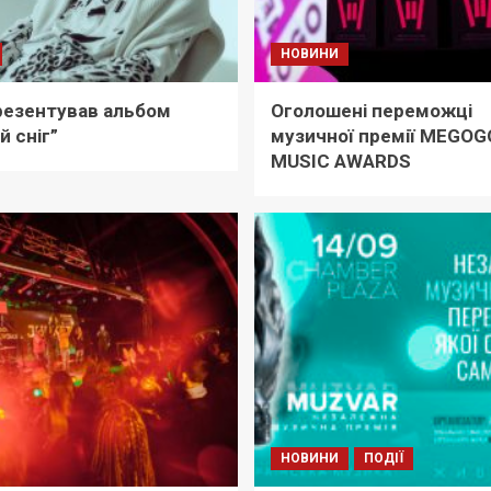
НОВИНИ
резентував альбом
Оголошені переможці
й сніг”
музичної премії MEGOG
MUSIC AWARDS
НОВИНИ
ПОДІЇ