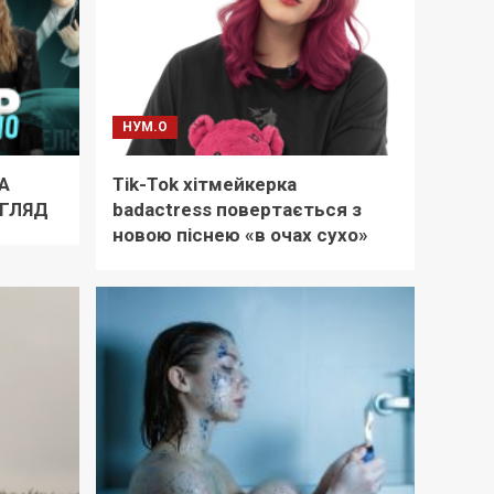
НУМ.О
А
Tik-Tok хітмейкерка
ОГЛЯД
badactress повертається з
новою піснею «в очах сухо»