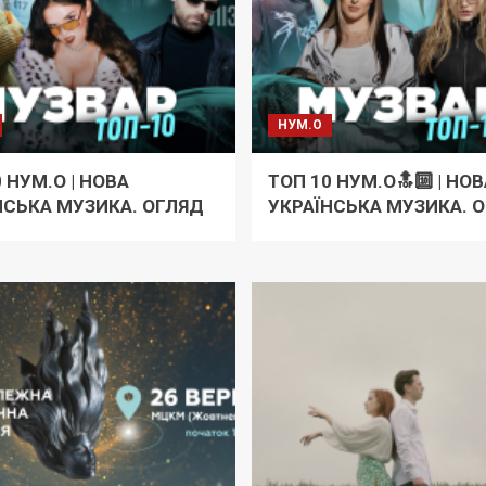
НУМ.О
 НУМ.О | НОВА
ТОП 10 НУМ.О🔝🔟 | НОВ
НСЬКА МУЗИКА. ОГЛЯД
УКРАЇНСЬКА МУЗИКА. 