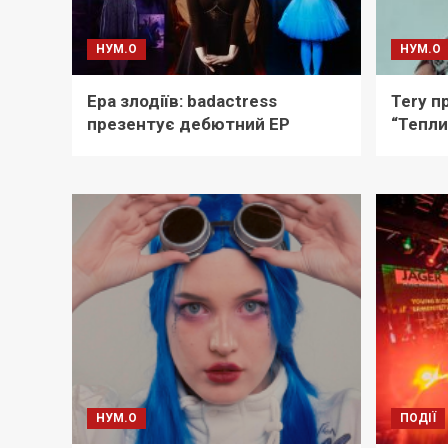
НУМ.О
НУМ.О
Ера злодіїв: badactress
Tery п
презентує дебютний ЕР
“Тепли
НУМ.О
ПОДІЇ