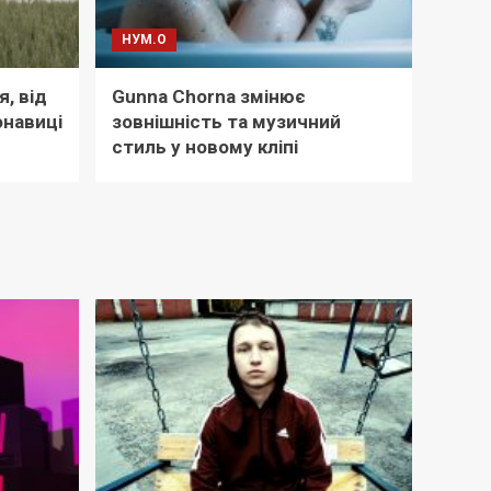
НУМ.О
я, від
Gunna Chorna змінює
онавиці
зовнішність та музичний
стиль у новому кліпі