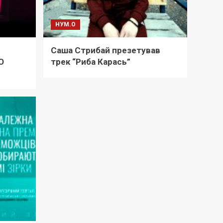
НУМ.О
Саша Стрибай презетував
O
трек “Риба Карась”