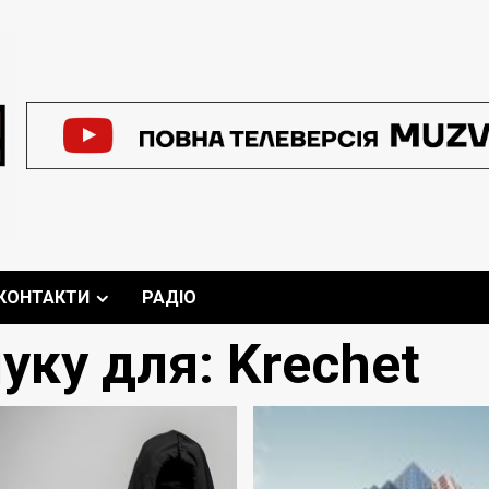
КОНТАКТИ
РАДІО
уку для:
Krechet