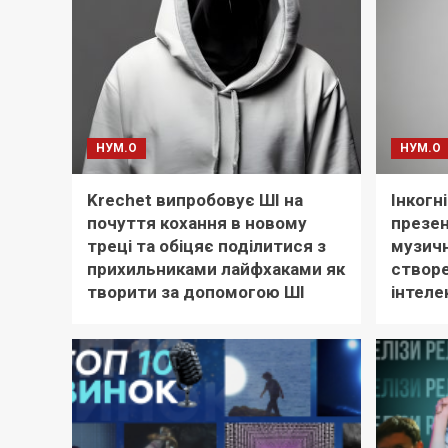
НУМ.О
НУМ.О
Krechet випробовує ШІ на
Інкогн
почуття кохання в новому
презен
треці та обіцяє поділитися з
музичн
прихильниками лайфхаками як
створ
творити за допомогою ШІ
інтеле