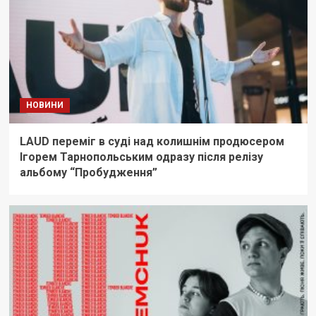
НОВИНИ
LAUD переміг в суді над колишнім продюсером
Ігорем Тарнопольським одразу після релізу
альбому “Пробудження”