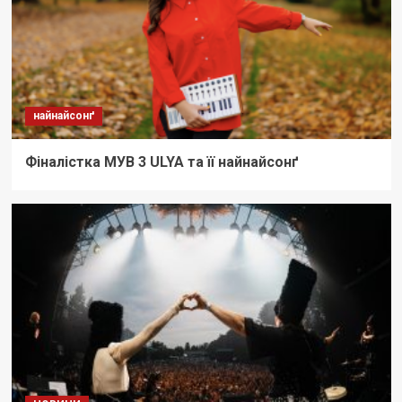
найнайсонґ
Фіналістка МУВ 3 ULYA та її найнайсонґ