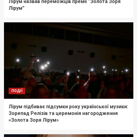
Лірум назвав переможців премії “Золота Зоря
Лірум”
ПОДІЇ
Лірум підбиває підсумки року української музики:
Зорепад Релізів та церемонія нагородження
«Золота Зоря Лірум»