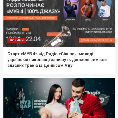
НОВИНИ
Старт «МУВ 4» від Радіо «Сільпо»: молоді
українські виконавці запишуть джазові ремікси
власних треків із Деннісом Аду