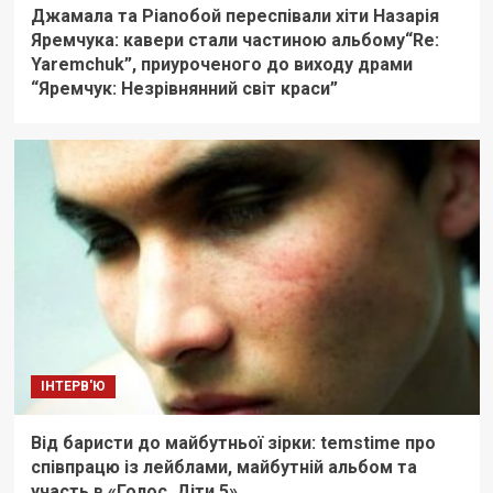
Джамала та Pianoбой переспівали хіти Назарія
Яремчука: кавери стали частиною альбому“Re:
Yaremchuk”, приуроченого до виходу драми
“Яремчук: Незрівнянний світ краси”
ІНТЕРВ'Ю
Від баристи до майбутньої зірки: temstime про
співпрацю із лейблами, майбутній альбом та
участь в «Голос. Діти 5»