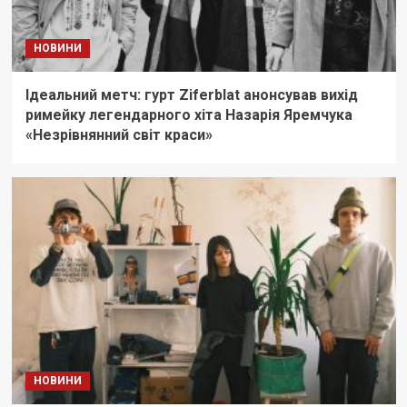
НОВИНИ
Ідеальний метч: гурт Ziferblat анонсував вихід
римейку легендарного хіта Назарія Яремчука
«Незрівнянний світ краси»
НОВИНИ