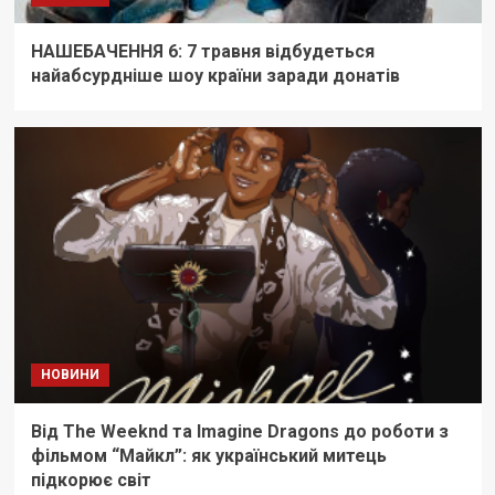
НАШЕБАЧЕННЯ 6: 7 травня відбудеться
найабсурдніше шоу країни заради донатів
НОВИНИ
Від The Weeknd та Imagine Dragons до роботи з
фільмом “Майкл”: як український митець
підкорює світ