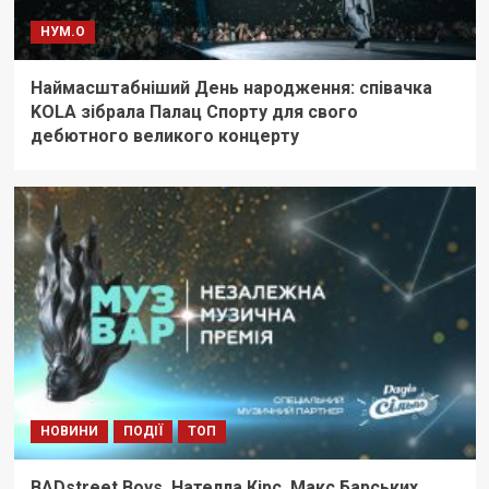
НУМ.О
Наймасштабніший День народження: співачка
KOLA зібрала Палац Спорту для свого
дебютного великого концерту
НОВИНИ
ПОДІЇ
ТОП
BADstreet Boys, Нателла Кірс, Макс Барських,