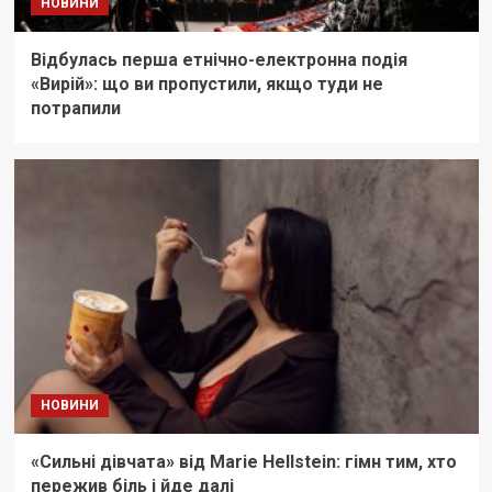
НОВИНИ
Відбулась перша етнічно-електронна подія
«Вирій»: що ви пропустили, якщо туди не
потрапили
НОВИНИ
«Сильні дівчата» від Marie Hellstein: гімн тим, хто
пережив біль і йде далі