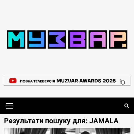
Перейти
до
вмісту
Основне
меню
Результати пошуку для:
JAMALA