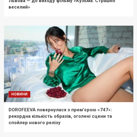
Львова — до виходу фільму «Кузьма: Страшно
веселий»
НОВИНИ
DOROFEEVA повернулася з прем’єрою «747»:
рекордна кількість образів, оголені сцени та
спойлер нового релізу