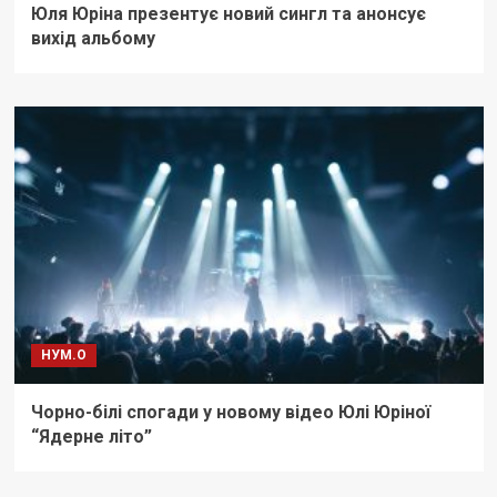
Юля Юріна презентує новий сингл та анонсує
вихід альбому
НУМ.О
Чорно-білі спогади у новому відео Юлі Юріної
“Ядерне літо”