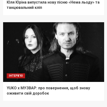
Юля Юріна випустила нову пісню «Нема льоду» та
танцювальний кліп
ІНТЕРВ'Ю
YUKO x МУЗВАР: про повернення, щоб знову
оживити свій доробок