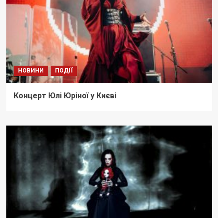
НОВИНИ
ПОДІЇ
Концерт Юлі Юріної у Києві