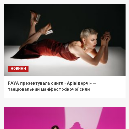
НОВИНИ
FAYA презентувала сингл «Арівідерчі» —
танцювальний маніфест жіночої сили