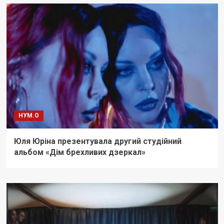
НУМ.О
Юля Юріна презентувала другий студійний
альбом «Дім брехливих дзеркал»