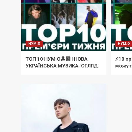
НУМ.О
НУМ.О
ТОП 10 НУМ.О🔝🔟 | НОВА
⚡️10 п
УКРАЇНСЬКА МУЗИКА. ОГЛЯД
можуть