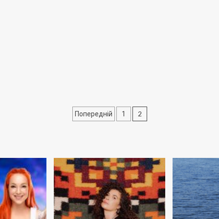
Пагінація
2
Попередній
1
записів