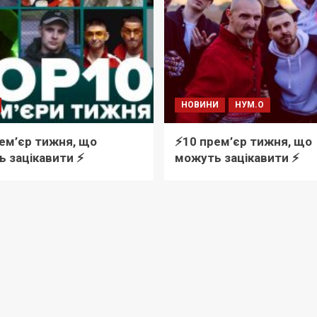
НОВИНИ
НУМ.О
рем’єр тижня, що
⚡️10 прем’єр тижня, що
 зацікавити ⚡️
можуть зацікавити ⚡️