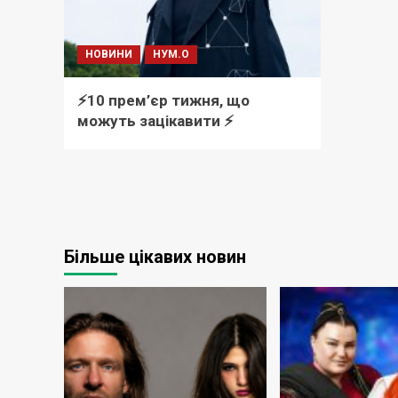
НОВИНИ
НУМ.О
⚡️10 прем’єр тижня, що
можуть зацікавити ⚡️
Більше цікавих новин