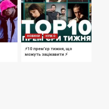
НОВИНИ
НУМ.О
⚡️10 прем’єр тижня, що
можуть зацікавити ⚡️