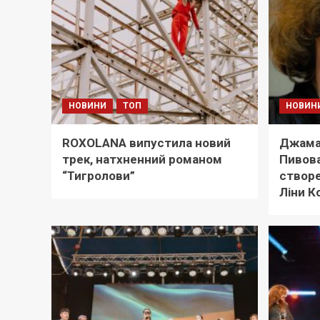
НОВИНИ
ТОП
НОВИН
ROXOLANA випустила новий
Джама
трек, натхненний романом
Пивова
“Тигролови”
створе
Ліни К