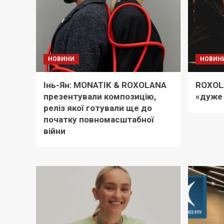
НОВИНИ
НОВИН
Інь-Ян: MONATIK & ROXOLANA
ROXOL
презентували композицію,
«дуже 
реліз якої готували ще до
початку повномасштабної
війни