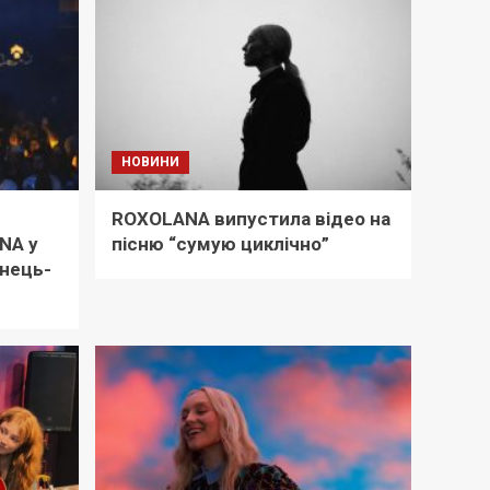
НОВИНИ
ROXOLANA випустила відео на
NA у
пісню “сумую циклічно”
янець-