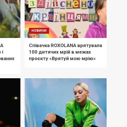
НОВИНИ
NA
Співачка ROXOLANA врятувала
 і
100 дитячих мрій в межах
ованих
проєкту «Врятуй мою мрію»