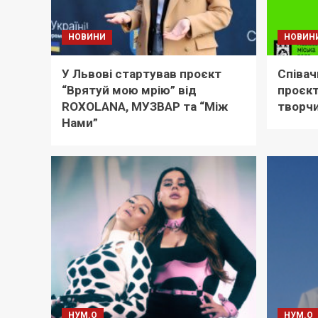
НОВИНИ
НОВИН
У Львові стартував проєкт
Співач
“Врятуй мою мрію” від
проєкт
ROXOLANA, МУЗВАР та “Між
творчи
Нами”
НУМ.О
НУМ.О