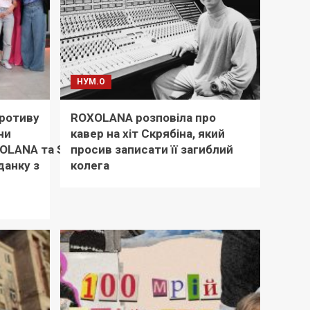
НУМ.О
противу
ROXOLANA розповіла про
ни
кавер на хіт Скрябіна, який
OLANA та SHUMEI:
просив записати її загиблий
данку з
колега