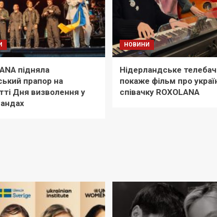
И
НОВИНИ
ANA підняла
Нідерландське телеба
ський прапор на
покаже фільм про украї
тті Дня визволення у
співачку ROXOLANA
ландах