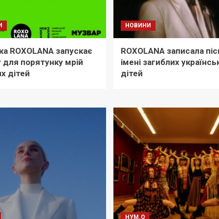
И
НОВИНИ
ка ROXOLANA запускає
ROXOLANA записала піс
 для порятунку мрій
імені загиблих українсь
х дітей
дітей
НУМ.О