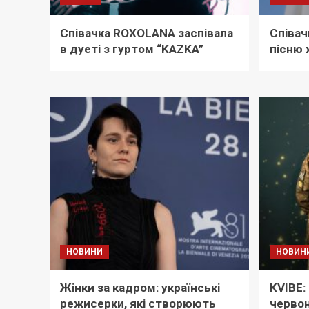
Співачка ROXOLANA заспівала
Співач
в дуеті з гуртом “KAZKA”
пісню
НОВИНИ
НОВИН
Жінки за кадром: українські
KVIBE:
режисерки, які створюють
червон