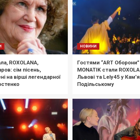
И
НОВИНИ
ла, ROXOLANA,
Гостями “ART Оборони”
ров: сім пісень,
MONATIK стали ROXOLA
ні на вірші легендарної
Львові та Lely45 у Кам’
остенко
Подільському