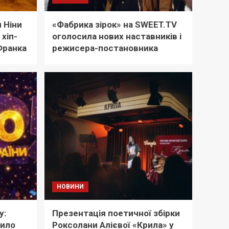
 Ніни
«Фабрика зірок» на SWEET.TV
хіп-
оголосила нових наставників і
 Франка
режисера-постановника
НОВИНИ
у:
Презентація поетичної збірки
чило
Роксолани Алієвої «Крила» у