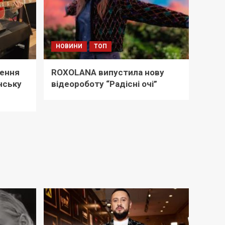
НОВИНИ
ТОП
чення
ROXOLANA випустила нову
нську
відеороботу “Радісні очі”