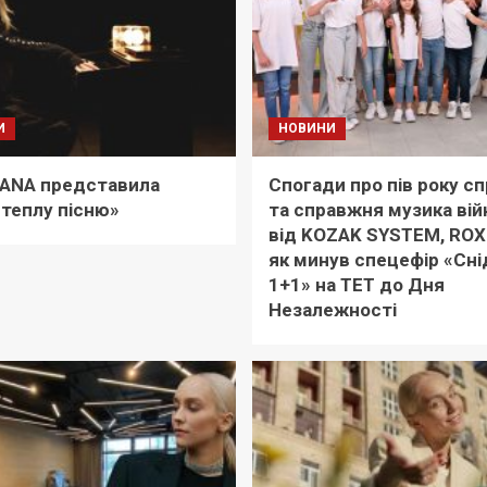
И
НОВИНИ
ANA представила
Спогади про пів року с
теплу пісню»
та справжня музика вій
від KOZAK SYSTEM, ROX
як минув спецефір «Сні
1+1» на ТЕТ до Дня
Незалежності