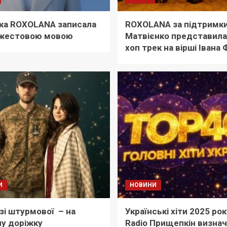
ка ROXOLANA записала
ROXOLANA за підтримки
 жестовою мовою
Матвієнко представила 
хоп трек на вірші Івана
И
НОВИНИ
 зі штурмової – на
Українські хіти 2025 рок
у доріжку
Radio Прищепкін визна