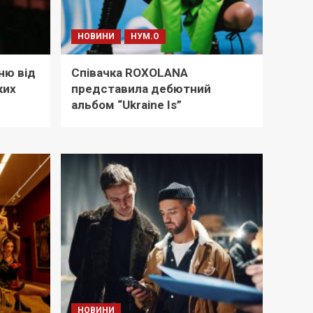
НОВИНИ
НУМ.О
ню від
Співачка ROXOLANA
ких
представила дебютний
альбом “Ukraine Is”
НОВИНИ