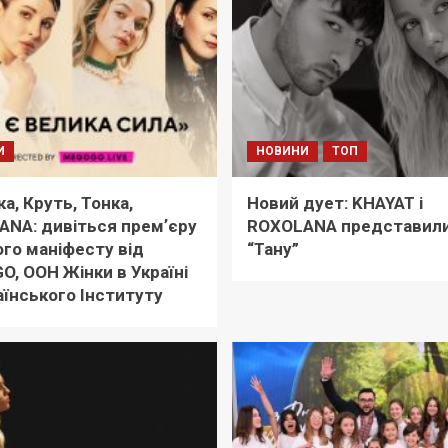
И
НОВИНИ
ТОП
ка, Круть, Тонка,
Новий дует: KHAYAT і
NA: дивіться премʼєру
ROXOLANA представили
го маніфесту від
“Тану”
, ООН Жінки в Україні
аїнського Інституту