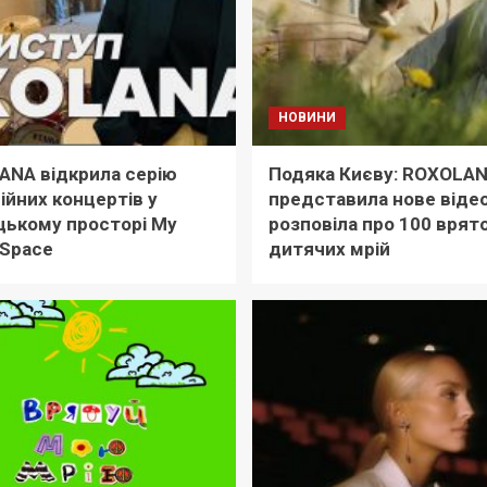
НОВИНИ
ANA відкрила серію
Подяка Києву: ROXOLA
ійних концертів у
представила нове відео
цькому просторі My
розповіла про 100 врят
 Space
дитячих мрій