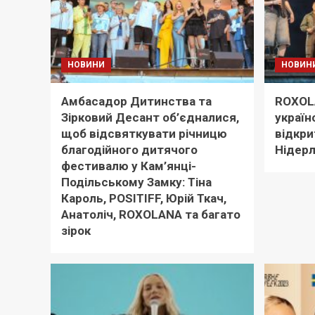
НОВИНИ
НОВИН
Амбасадор Дитинства та
ROXOL
Зірковий Десант об’єдналися,
україн
щоб відсвяткувати річницю
відкри
благодійного дитячого
Нідер
фестивалю у Кам’янці-
Подільському Замку: Тіна
Кароль, POSITIFF, Юрій Ткач,
Анатоліч, ROXOLANA та багато
зірок