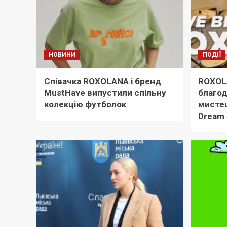
НОВИНИ
ПОДІЇ
Співачка ROXOLANA і бренд
ROXOL
MustHave випустили спільну
благод
колекцію футболок
мисте
Dream