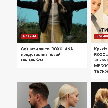
НОВИНИ
НОВИН
Спішити жити: ROXOLANA
Крихіт
представила новий
ROXOLA
мініальбом
Жіночо
MEGOGO
та Укр