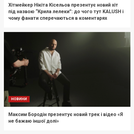
Хітмейкер Нікіта Кісельов презентує новий хіт
під назвою “Крила лелеки”: до чого тут KALUSH і
чому фанати сперечаються в коментарях
НОВИНИ
Максим Бородін презентує новий трек і відео «Я
не бажаю іншої долі»