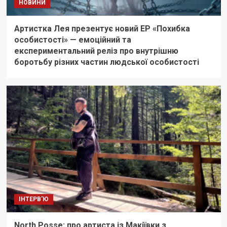
НОВИНИ
Артистка Лея презентує новий EP «Похибка
особистості» — емоційний та
експериментальний реліз про внутрішню
боротьбу різних частин людської особистості
ІНТЕРВ'Ю
North Posse: про артиста із Макіївки з