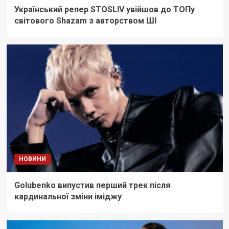
Український репер STOSLIV увійшов до ТОПу
світового Shazam з авторством ШІ
НОВИНИ
Golubenko випустив перший трек після
кардинальної зміни іміджу