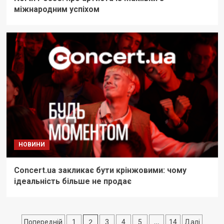
міжнародним успіхом
НОВИНИ
Concert.ua закликає бути крінжовими: чому
ідеальність більше не продає
Пагінація
2
…
Попередній
1
3
4
5
14
Далі