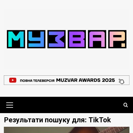
Перейти
до
вмісту
Основне
меню
Результати пошуку для:
TikTok