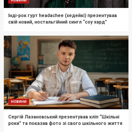
НОВИНИ
Інді-рок гурт headachee (хедейкі) презентував
свій новий, ностальгійний сингл “соу хард”
НОВИНИ
Сергій Лазановський презентував кліп “Шкільні
роки” та показав фото зі свого шкільного життя