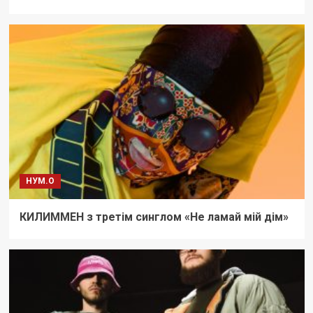
НУМ.О
КИЛИММЕН з третім синглом «Не ламай мій дім»