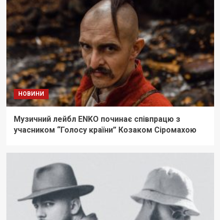
НОВИНИ
Музичний лейбл ENKO починає співпрацю з
учасником “Голосу країни” Козаком Сіромахою