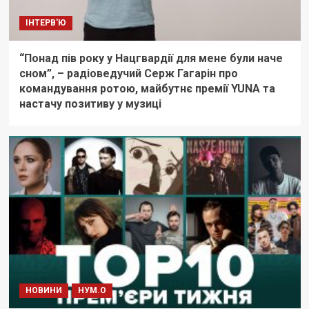
ІНТЕРВ'Ю
“Понад пів року у Нацгвардії для мене були наче
сном”, – радіоведучий Серж Гагарін про
командування ротою, майбутнє премії YUNA та
настачу позитиву у музиці
НОВИНИ
НУМ.О