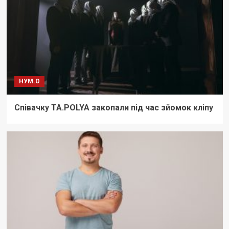
НУМ.О
Співачку TA.POLYA закопали під час зйомок кліпу