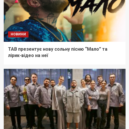
НОВИНИ
ТАВ презентує нову сольну пісню “Мало” та
лірик-відео на неї