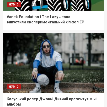
НУМ.О
Vanek Foundation i The Lazy Jesus
випустили експериментальний хіп-хоп ЕР
НУМ.О
Калуський репер Джонні Дивний презентує міні-
альбом