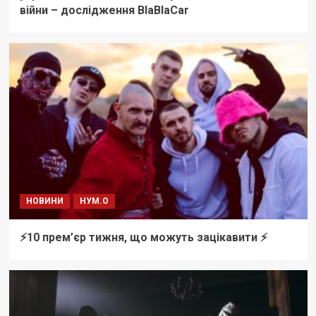
війни – дослідження BlaBlaCar
НОВИНИ
НУМ.О
⚡️10 прем’єр тижня, що можуть зацікавити ⚡️