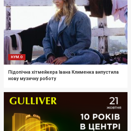
НУМ.О
Підопічна хітмейкера Івана Клименка випустила
нову музичну роботу