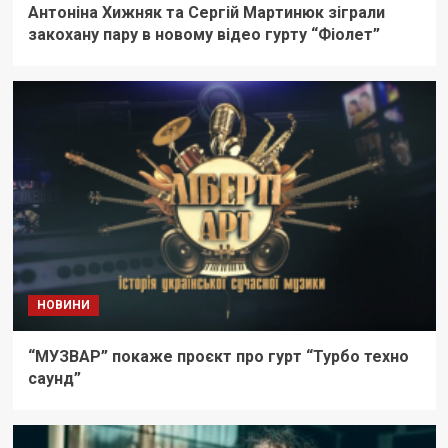
Антоніна Хижняк та Сергій Мартинюк зіграли
закохану пару в новому відео гурту “Фіолет”
НОВИНИ
“МУЗВАР” покаже проєкт про гурт “Турбо техно
саунд”