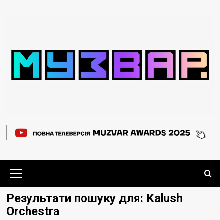
Перейти
до
вмісту
Основне
меню
Результати пошуку для:
Kalush
Orchestra