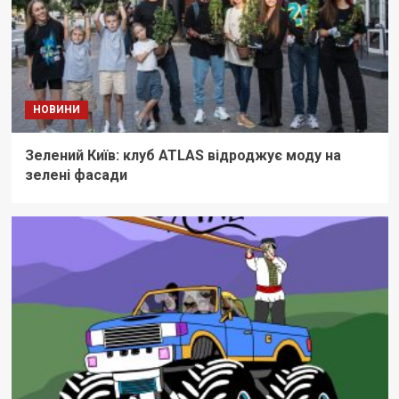
НОВИНИ
Зелений Київ: клуб ATLAS відроджує моду на
зелені фасади