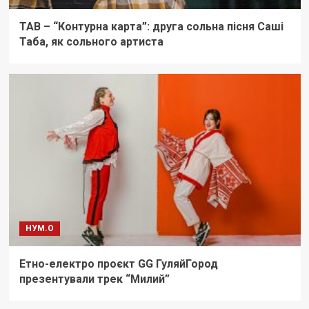
TAB – “Контурна карта”: друга сольна пісня Саші
Таба, як сольного артиста
НУМ.О
Етно-електро проєкт GG ГуляйГород
презентували трек “Милий”