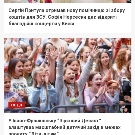
Сергій Притула отримав нову помічницю зі збору
коштів для ЗСУ. Софія Нерсесян дає відкриті
благодійні концерти у Києві
ПОДІЇ
У Івано-Франківську “Зірковий Десант”
влаштував масштабний дитячий захід в межах
проєкту “Діти-дітям”