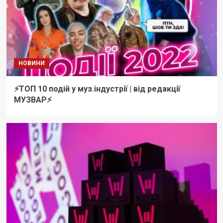
НОВИНИ
⚡️ТОП 10 подій у муз.індустрії | від редакції
МУЗВАР⚡️