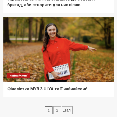
бригад, аби створити для них пісню
найнайсонґ
Фіналістка МУВ 3 ULYA та її найнайсонґ
Пагінація
1
2
Далі