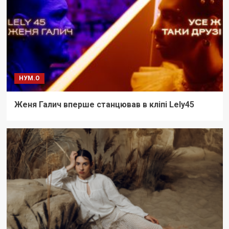
НУМ.О
Женя Галич вперше станцював в кліпі Lely45