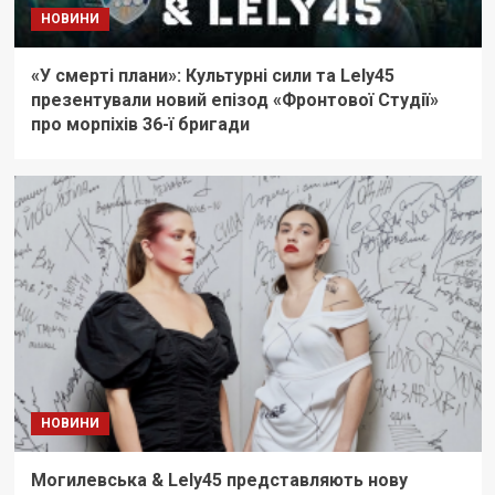
НОВИНИ
«У смерті плани»: Культурні сили та Lely45
презентували новий епізод «Фронтової Cтудії»
про морпіхів 36-ї бригади
НОВИНИ
Могилевська & Lely45 представляють нову