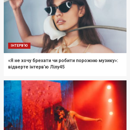
ІНТЕРВ'Ю
«Я не хочу брехати чи робити порожню музику»:
відверте інтерв’ю Лілу45