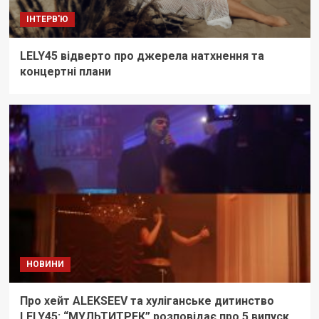
ІНТЕРВ'Ю
LELY45 відверто про джерела натхнення та
концертні плани
НОВИНИ
Про хейт ALEKSEEV та хуліганське дитинство
LELY45: “МУЛЬТИТРЕК” розповідає про 5 випуск