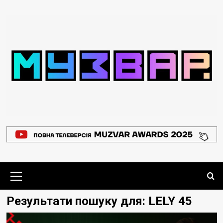
Перейти
до
вмісту
Основне
меню
Результати пошуку для:
LELY 45