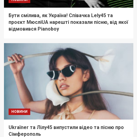
Бути смілива, як Україна! Співачка Lely45 та
проєкт МюсліUA нарешті показали пісню, від якої
відмовився Pianoboy
НОВИНИ
Ukraїner та Лілу45 випустили відео та пісню про
Сімферополь