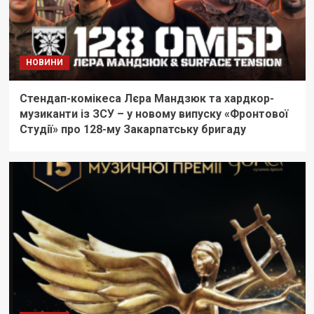
НОВИНИ
Стендап-комікеса Лєра Мандзюк та хардкор-
музиканти із ЗСУ – у новому випуску «Фронтової
Студії» про 128-му Закарпатську бригаду